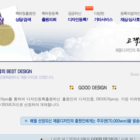
특허청출원전
특허청등록
궁금하신
다양한
등록의법적
안내
상담/검색
출원의뢰
디자인등록?
기타서비스
재심/심사
Hom
IGNpro를 통하여 디자인등록출원하신 출원인의 디자인중, DESIGNpro는 가장 
D DESIGN으로 선정하여 게재합니다.
[ 이전 달 ]
2026년 8월의
GOOD DESIGN
[ 다음 달 ]