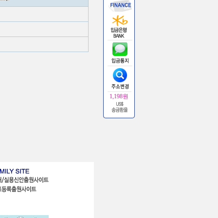
1,198원
대구
:
주식회사 아이리스미디어
광주
:
(사)한국운동건강협회
대전
:
주식회사 고구려